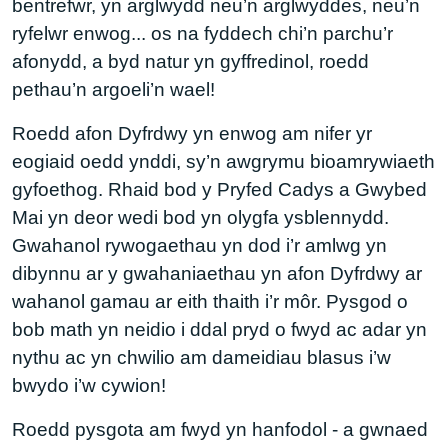
bentrefwr, yn arglwydd neu’n arglwyddes, neu’n
ryfelwr enwog... os na fyddech chi’n parchu’r
afonydd, a byd natur yn gyffredinol, roedd
pethau’n argoeli’n wael!
Roedd afon Dyfrdwy yn enwog am nifer yr
eogiaid oedd ynddi, sy’n awgrymu bioamrywiaeth
gyfoethog. Rhaid bod y Pryfed Cadys a Gwybed
Mai yn deor wedi bod yn olygfa ysblennydd.
Gwahanol rywogaethau yn dod i’r amlwg yn
dibynnu ar y gwahaniaethau yn afon Dyfrdwy ar
wahanol gamau ar eith thaith i’r môr. Pysgod o
bob math yn neidio i ddal pryd o fwyd ac adar yn
nythu ac yn chwilio am dameidiau blasus i’w
bwydo i’w cywion!
Roedd pysgota am fwyd yn hanfodol - a gwnaed