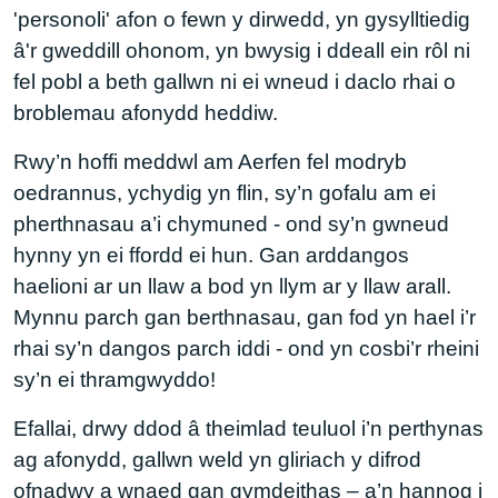
'personoli' afon o fewn y dirwedd, yn gysylltiedig
â'r gweddill ohonom, yn bwysig i ddeall ein rôl ni
fel pobl a beth gallwn ni ei wneud i daclo rhai o
broblemau afonydd heddiw.
Rwy’n hoffi meddwl am Aerfen fel modryb
oedrannus, ychydig yn flin, sy’n gofalu am ei
pherthnasau a’i chymuned - ond sy’n gwneud
hynny yn ei ffordd ei hun. Gan arddangos
haelioni ar un llaw a bod yn llym ar y llaw arall.
Mynnu parch gan berthnasau, gan fod yn hael i’r
rhai sy’n dangos parch iddi - ond yn cosbi’r rheini
sy’n ei thramgwyddo!
Efallai, drwy ddod â theimlad teuluol i’n perthynas
ag afonydd, gallwn weld yn gliriach y difrod
ofnadwy a wnaed gan gymdeithas – a’n hannog i