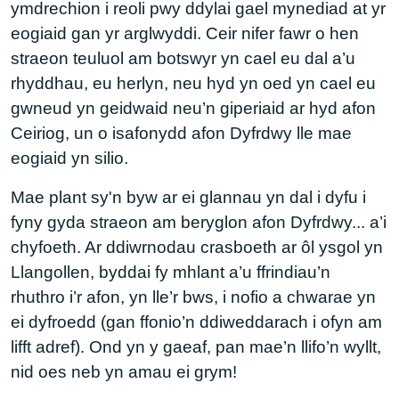
ymdrechion i reoli pwy ddylai gael mynediad at yr
eogiaid gan yr arglwyddi. Ceir nifer fawr o hen
straeon teuluol am botswyr yn cael eu dal a’u
rhyddhau, eu herlyn, neu hyd yn oed yn cael eu
gwneud yn geidwaid neu’n giperiaid ar hyd afon
Ceiriog, un o isafonydd afon Dyfrdwy lle mae
eogiaid yn silio.
Mae plant sy'n byw ar ei glannau yn dal i dyfu i
fyny gyda straeon am beryglon afon Dyfrdwy... a’i
chyfoeth. Ar ddiwrnodau crasboeth ar ôl ysgol yn
Llangollen, byddai fy mhlant a’u ffrindiau’n
rhuthro i’r afon, yn lle’r bws, i nofio a chwarae yn
ei dyfroedd (gan ffonio’n ddiweddarach i ofyn am
lifft adref). Ond yn y gaeaf, pan mae’n llifo’n wyllt,
nid oes neb yn amau ei grym!