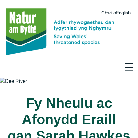
Chwilio
English
☰
Fy Nheulu ac
Afonydd Eraill
gan Sarah Hawkes