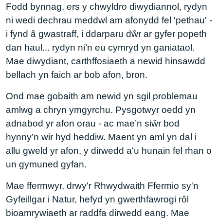
Fodd bynnag, ers y chwyldro diwydiannol, rydyn
ni wedi dechrau meddwl am afonydd fel 'pethau' -
i fynd â gwastraff, i ddarparu dŵr ar gyfer popeth
dan haul... rydyn ni’n eu cymryd yn ganiataol.
Mae diwydiant, carthffosiaeth a newid hinsawdd
bellach yn faich ar bob afon, bron.
Ond mae gobaith am newid yn sgil problemau
amlwg a chryn ymgyrchu. Pysgotwyr oedd yn
adnabod yr afon orau - ac mae’n siŵr bod
hynny’n wir hyd heddiw. Maent yn aml yn dal i
allu gweld yr afon, y dirwedd a'u hunain fel rhan o
un gymuned gyfan.
Mae ffermwyr, drwy'r Rhwydwaith Ffermio sy'n
Gyfeillgar i Natur, hefyd yn gwerthfawrogi rôl
bioamrywiaeth ar raddfa dirwedd eang. Mae