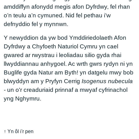
amddiffyn afonydd megis afon Dyfrdwy, fel rhan
o’n teulu a’n cymuned. Nid fel pethau i’w
defnyddio fel y mynnwn.
Y newyddion da yw bod Ymddiriedolaeth Afon
Dyfrdwy a Chyfoeth Naturiol Cymru yn cael
gwared ar rwystrau i leoliadau silio gyda rhai
llwyddiannau anhygoel. Ac wrth gwrs rydyn ni yn
Buglife gyda Natur am Byth! yn datgelu mwy bob
blwyddyn am y Pryfyn Cerrig
Isogenus nubecula
-
un o'r creaduriaid prinnaf a mwyaf cyfrinachol
yng Nghymru.
↑ Yn ôl i'r pen