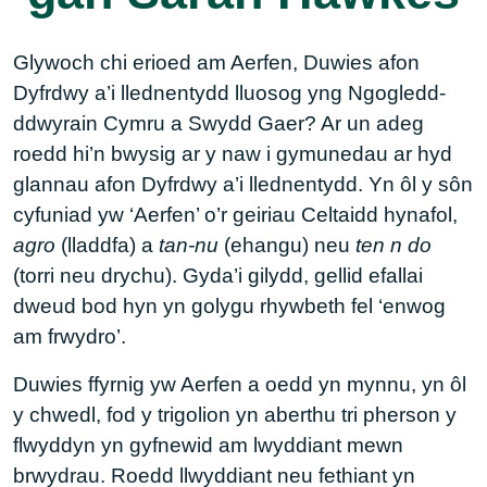
Glywoch chi erioed am Aerfen, Duwies afon
Dyfrdwy a’i llednentydd lluosog yng Ngogledd-
ddwyrain Cymru a Swydd Gaer? Ar un adeg
roedd hi’n bwysig ar y naw i gymunedau ar hyd
glannau afon Dyfrdwy a’i llednentydd. Yn ôl y sôn
cyfuniad yw ‘Aerfen’ o’r geiriau Celtaidd hynafol,
agro
(lladdfa) a
tan-nu
(ehangu) neu
ten n do
(torri neu drychu). Gyda’i gilydd, gellid efallai
dweud bod hyn yn golygu rhywbeth fel ‘enwog
am frwydro’.
Duwies ffyrnig yw Aerfen a oedd yn mynnu, yn ôl
y chwedl, fod y trigolion yn aberthu tri pherson y
flwyddyn yn gyfnewid am lwyddiant mewn
brwydrau. Roedd llwyddiant neu fethiant yn