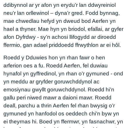
ddibynnol ar yr afon yn erydu’r lan ddwyreiniol
neu’r lan orllewinol – dyna’r gred. Fodd bynnag,
mae chwedlau hefyd yn dweud bod Aerfen yn
hael a thyner. Mae hyn yn briodol, efallai, ar gyfer
afon Dyfrdwy - sy’n achosi llifogydd ar diroedd
ffermio, gan adael priddoedd ffrwythlon ar ei hôl.
Roedd y Dduwies hon yn rhan fawr o hen
arferion oes a fu. Roedd Aerfen, fel duwiau
hynafol yn gyffredinol, yn rhan o’r gymuned - ond
yn meddu ar gryfder goruwchddynol ac
emosiynau gwyllt goruwchddynol. Roedd hi’n
gallu peri niwed mawr a daioni mawr. Roedd
deall, parchu a thrin Aerfen fel rhan bwysig o’r
gymuned yn hanfodol os oeddech chi’n byw yn
ei theyrnas hi. Boed yn ffermwr, yn fasnachwr, yn