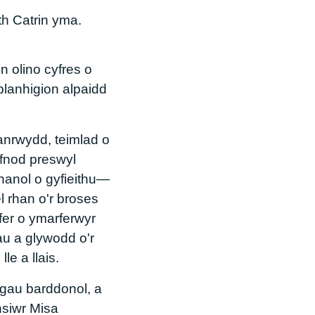
h Catrin yma.
n olino cyfres o
planhigion alpaidd
fanrwydd, teimlad o
yfnod preswyl
ahanol o gyfieithu—
l rhan o'r broses
fer o ymarferwyr
au a glywodd o'r
e a llais.
egau barddonol, a
nsiwr Misa