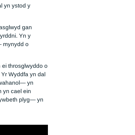
l yn ystod y
gasglwyd gan
rddni. Yn y
m— mynydd o
 ei throsglwyddo o
ys Yr Wyddfa yn dal
 gwahanol— yn
 yn cael ein
rhywbeth plyg— yn