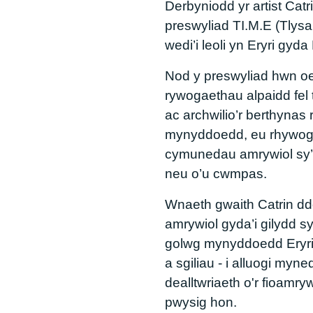
Derbyniodd yr artist Catr
preswyliad TI.M.E (Tlysa
wedi’i leoli yn Eryri gyda 
Nod y preswyliad hwn oe
rywogaethau alpaidd fel 
ac archwilio’r berthynas
mynyddoedd, eu rhywoga
cymunedau amrywiol sy’
neu o’u cwmpas.
Wnaeth gwaith Catrin 
amrywiol gyda’i gilydd s
golwg mynyddoedd Eryri 
a sgiliau - i alluogi myne
dealltwriaeth o'r fioamry
pwysig hon.