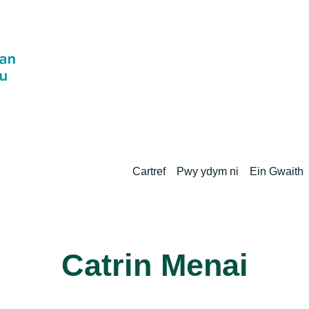
Cartref
Pwy ydym ni
Ein Gwaith
Catrin Menai