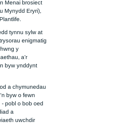
in Menai brosiect
u Mynydd Eryri),
Plantlife.
dd tynnu sylw at
trysorau enigmatig
 rhwng y
ethau, a’r
n byw ynddynt
ddod a chymunedau
y'n byw o fewn
- pobl o bob oed
diad a
wiaeth uwchdir