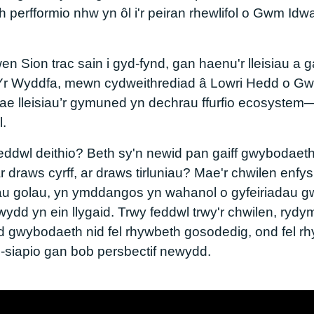
h perfformio nhw yn ôl i'r peiran rhewlifol o Gwm Idwa
 Sion trac sain i gyd-fynd, gan haenu'r lleisiau a 
r Wyddfa, mewn cydweithrediad â Lowri Hedd o Gwy
mae lleisiau’r gymuned yn dechrau ffurfio ecosyste
l.
eddwl deithio? Beth sy'n newid pan gaiff gwybodaeth
, ar draws cyrff, ar draws tirluniau? Mae'r chwilen enf
nnau golau, yn ymddangos yn wahanol o gyfeiriadau
ydd yn ein llygaid. Trwy feddwl trwy'r chwilen, rydym
ed gwybodaeth nid fel rhywbeth gosodedig, ond fel 
il-siapio gan bob persbectif newydd.