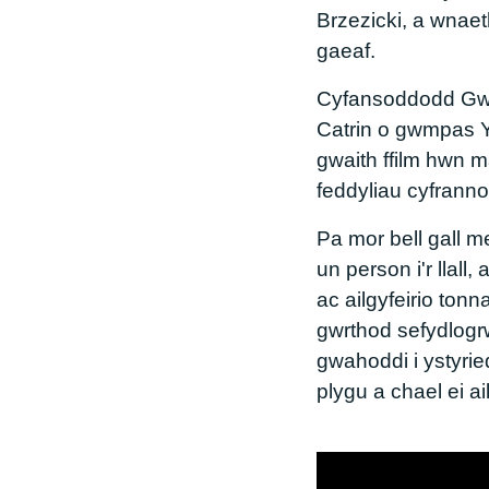
Brzezicki, a wnaet
gaeaf.
Cyfansoddodd Gwen
Catrin o gwmpas Y
gwaith ffilm hwn 
feddyliau cyfranno
Pa mor bell gall m
un person i'r llall
ac ailgyfeirio to
gwrthod sefydlogrw
gwahoddi i ystyri
plygu a chael ei a