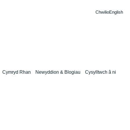
Chwilio
English
Cymryd Rhan
Newyddion & Blogiau
Cysylltwch â ni