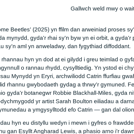
Gallwch weld mwy o wait
e Beetles' (2025) yn ffilm dan arweiniad proses sy'
mynydd, gyda'r rhai sy'n byw yn ei orbit, a gyda'r 
atau sy'n aml yn anweladwy, dan fygythiad diffoddant.
r rhannau hyn yn dod at ei gilydd i greu teimlad o gy
ynnull o rannau rhydd, cysylltiedig. Yn ystod ei ch
ysau Mynydd yn Eryri, archwiliodd Catrin ffurfiau gw
ellid rhannu gwybodaeth gydag a thrwy'r gymuned. Fe
io gyda'r botanegwr Robbie Blackhall-Miles, gyda ni
Ail-dychmygodd yr artist Sarah Boulton eiliadau a darn
unedau a ymgysylltodd efo Catrin — gan dal olion ll
adau hyn eu distyllu wedyn i mewn i gyfres o frawdd
thu gan Esyllt Angharad Lewis, a phasio arno i'r daw