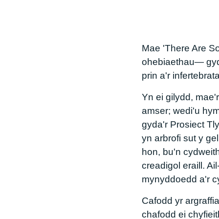
Mae 'There Are Som
ohebiaethau— gyda 
prin a'r infertebr
Yn ei gilydd, mae'
amser; wedi'u hymg
gyda'r Prosiect Tl
yn arbrofi sut y g
hon, bu'n cydweith
creadigol eraill. 
mynyddoedd a'r cym
Cafodd yr argraffi
chafodd ei chyfiei