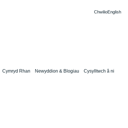
Chwilio
English
Cymryd Rhan
Newyddion & Blogiau
Cysylltwch â ni