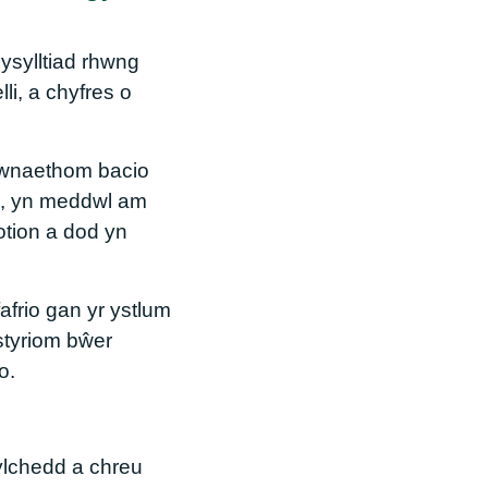
ysylltiad rhwng
i, a chyfres o
 gwnaethom bacio
ig, yn meddwl am
otion a dod yn
afrio gan yr ystlum
ystyriom bŵer
o.
ylchedd a chreu