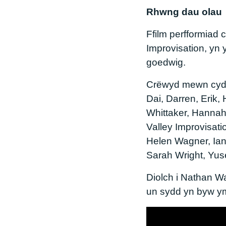
Rhwng dau olau
Ffilm perfformiad 
Improvisation, yn 
goedwig.
Crëwyd mewn cydwe
Dai, Darren, Erik, 
Whittaker, Hannah
Valley Improvisati
Helen Wagner, Ian
Sarah Wright, Yus
Diolch i Nathan W
un sydd yn byw ym