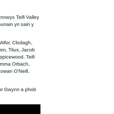
ynnwys Teifi Valley
hunain yn sain y
Alfor, Clodagh,
ren, Titus, Jacob
picewood, Teifi
, Emma Orbach,
owan O’Neill,
nor Gwynn a phob