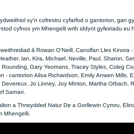
cydweithiol sy'n cofrestru cyfarfod o gantorion, gan g
ystod cyfnos ym Mhengelli wrth iddynt gyfeiriadu eu 
ithrediad â Rowan O’Neill, Canolfan Lles Kinora - 
Heather, Ian, Kira, Michael, Neville, Paul, Sharon, Se
 Rounding, Gary Yeomans, Tracey Styles, Coleg Cop
on - cantorion Ailsa Richardson, Emily Anwen Mills
 Devereux, Jo Linney, Joy Minton, Martha Orbach, R
ef Samari.
alton a Thrwydded Natur De a Gorllewin Cymru, Eli
 Mhengelli.