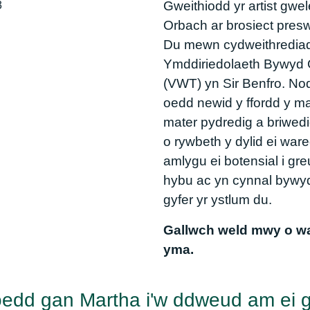
Gweithiodd yr artist gwe
Orbach ar brosiect presw
Du mewn cydweithredia
Ymddiriedolaeth Bywyd G
(VWT) yn Sir Benfro. No
oedd newid y ffordd y m
mater pydredig a briwed
o rywbeth y dylid ei war
amlygu ei botensial i gr
hybu ac yn cynnal bywyd
gyfer yr ystlum du.
Gallwch weld mwy o wa
yma.
edd gan Martha i'w ddweud am ei 