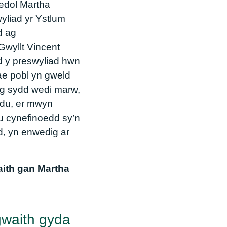
ledol Martha
yliad yr Ystlum
d ag
wyllt Vincent
d y preswyliad hwn
ae pobl yn gweld
ig sydd wedi marw,
edu, er mwyn
eu cynefinoedd sy’n
, yn enwedig ar
ith gan Martha
gwaith gyda