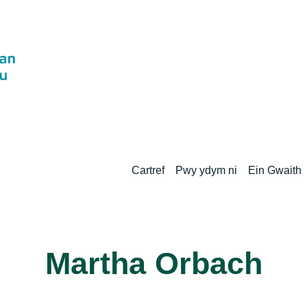
Cartref
Pwy ydym ni
Ein Gwaith
Martha Orbach