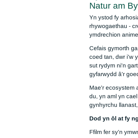
Natur am By
Yn ystod fy arhosi
rhywogaethau - cr
ymdrechion animeid
Cefais gymorth ga
coed tan, dwr i'w 
sut rydym ni'n ga
gyfarwydd â'r goe
Mae'r ecosystem an
du, yn aml yn cael 
gynhyrchu llanast,
Dod yn ôl at fy 
Ffilm fer sy'n ym