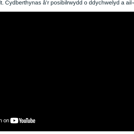
llt. Cydberthynas â'r posibilrwydd o ddychwelyd a ail-