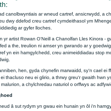
th:
ad canolbwyntiais ar wneud cartref, ansicrwydd, a ch
eu dwy ddefod creu cartref cymdeithasol ym Mhengell
diedig ar gyfer lloches.
n yr artist Rowan O’Neill a Chanolfan Lles Kinora -
yfed a the, treulion ni amser yn gwrando ar y goedw
rtref yn ein hamgylchedd, creu animeiddiadau stop m
dwig.
niben, hen, gyda chynefin marwaidd, sy'n cael ei ff
ei thacluso neu ei glirio, a thrwy greu'r gwaith hwn 
 malurion, a chylchredau naturiol o orffwys ac adfywi
nghoed
wneud â sut rydym yn gwau ein hunain yn ôl i'n hamg