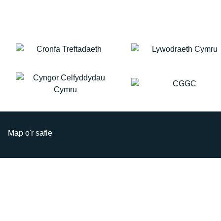
nhw'n eu hwynebu, y strategaethau maen
sylw at adnoddau a dulliau i gefnogi
nhw'n eu defnyddio i weithio yn y sector, a
gweithwyr proffesiynol LHDTCRhA+ yn y
phwysigrwydd newid systemig. Mae'r sesiwn
maes.
yn pwysleisio sut mae creu gweithleoedd
cynhwysol o fudd i unigolion a'r sector
ehangach.
Map o'r safle