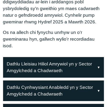
ddigwyddiadau ar-lein i arddangos pobl
ysbrydoledig sy'n gweithio ym maes cadwraeth
natur o gefndiroedd amrywiol. Cynhelir pump
gweminar rhwng Hydref 2025 a Mawrth 2026.
Os na allech chi fynychu unrhyw un o'r
gweminarau hyn, gallwch wylio'r recordiadau
isod.
Dathlu Lleisiau Hiliol Amrywiol yn y Sector
Amgylchedd a Chadwraeth
Mae'r weminar hon yn dwyn ynghyd
Dathlu Cynhwysiant Anabledd yn y Sector
siaradwyr ysbrydoledig i archwilio rôl
Amgylchedd a Chadwraeth
amrywiaeth hiliol wrth lunio'r sector
amgylcheddol a chadwraeth.