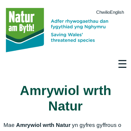
Chwilio
English
☰
Amrywiol wrth
Natur
Mae
Amrywiol wrth Natur
yn gyfres gyffrous o